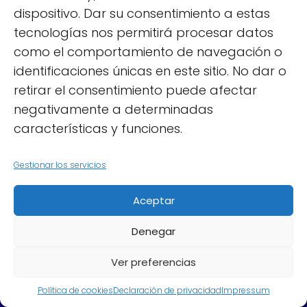
dispositivo. Dar su consentimiento a estas
tecnologías nos permitirá procesar datos
como el comportamiento de navegación o
identificaciones únicas en este sitio. No dar o
retirar el consentimiento puede afectar
negativamente a determinadas
características y funciones.
Gestionar los servicios
Aceptar
iurisdesahucios.es
Blog
Desentrañando el misterio: ¿Qué es
un desahucio y cómo afecta a los propietarios?
Denegar
Ver preferencias
Política de cookies
Declaración de privacidad
Impressum
Política de privacidad
Aviso Legal
Política de cookies